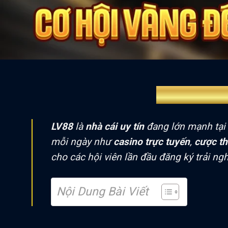
LV88 | Nhà 
LV88
là
nhà cái uy tín
đang lớn mạnh tại
mỗi ngày như
casino trực tuyến
,
cược th
cho các hội viên lần đầu đăng ký trải ng
Nội Dung Bài Viết