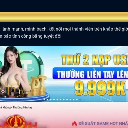
 đồng giải trí văn minh
lành mạnh, minh bạch, kết nối mọi thành viên trên khắp thế giới. 
m bảo tính công bằng tuyệt đối.