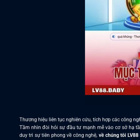
Thương hiệu liên tục nghiên cứu, tích hợp các công ng
Tầm nhìn đòi hỏi sự đầu tư mạnh mẽ vào cơ sở hạ tần
duy trì sự tiên phong về công nghệ,
về chúng tôi LV88