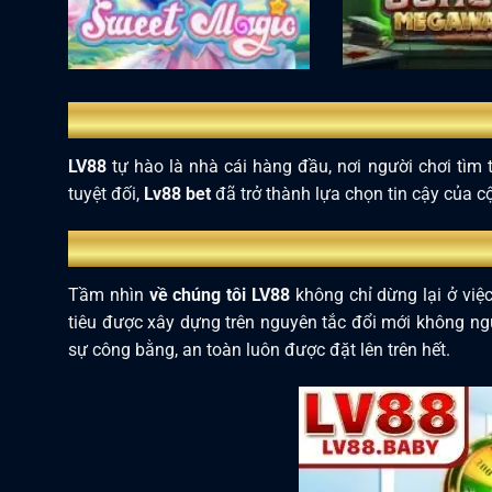
Về Chúng T
LV88
tự hào là nhà cái hàng đầu, nơi người chơi tìm t
tuyệt đối,
Lv88 bet
đã trở thành lựa chọn tin cậy của c
🌹Tầm nhìn rộng lớn hướng đến gi
Tầm nhìn
về chúng tôi LV88
không chỉ dừng lại ở việ
tiêu được xây dựng trên nguyên tắc đổi mới không ngừn
sự công bằng, an toàn luôn được đặt lên trên hết.