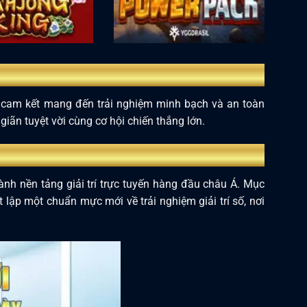
ng Cấp Số 1
 Với cam kết mang đến trải nghiệm minh bạch và an toàn
iãn tuyệt vời cùng cơ hội chiến thắng lớn.
ành nền tảng giải trí trực tuyến hàng đầu châu Á. Mục
 lập một chuẩn mực mới về trải nghiệm giải trí số, nơi