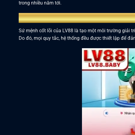
trong nhiều năm tới.
🥀Sứ mệnh kết nối xây dựng cộng
Sứ mệnh cốt lõi của LV88 là tạo một môi trường giải trí 
Do đó, mọi quy tắc, hệ thống đều được thiết lập để đả