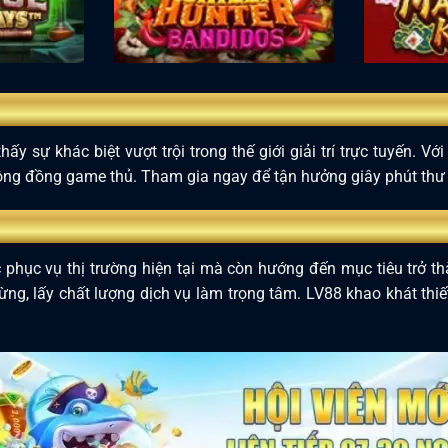
ôi LV88 – Điểm Cá Cược An Toàn Và Đẳ
hấy sự khác biệt vượt trội trong thế giới giải trí trực tuyến.
ộng đồng game thủ. Tham gia ngay để tận hưởng giây phút thư g
ải trí về chúng tôi LV88
c phục vụ thị trường hiện tại mà còn hướng đến mục tiêu trở th
g, lấy chất lượng dịch vụ làm trọng tâm. LV88 khao khát thiết