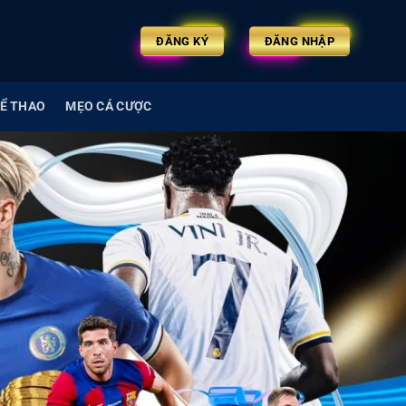
ĐĂNG KÝ
ĐĂNG NHẬP
Ể THAO
MẸO CÁ CƯỢC