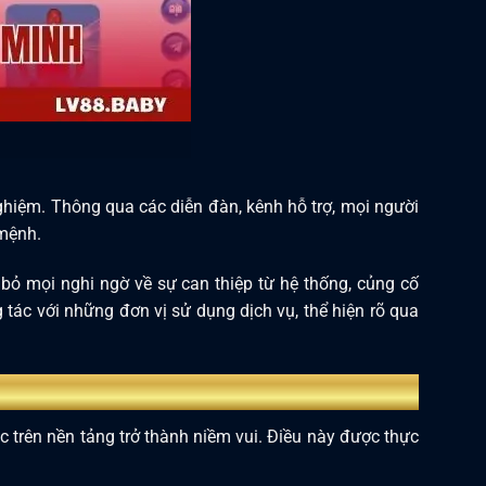
hiệm. Thông qua các diễn đàn, kênh hỗ trợ, mọi người
 mệnh.
i bỏ mọi nghi ngờ về sự can thiệp từ hệ thống, củng cố
tác với những đơn vị sử dụng dịch vụ, thể hiện rõ qua
c trên nền tảng trở thành niềm vui. Điều này được thực